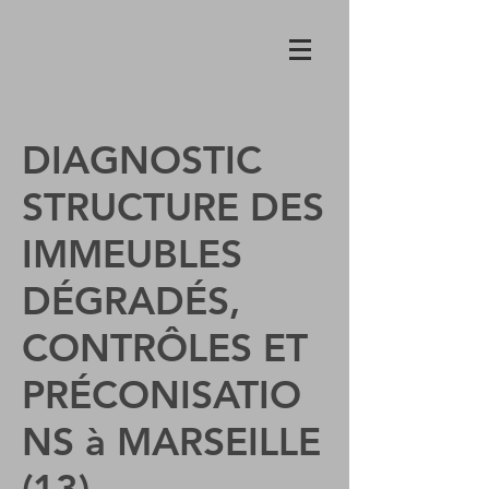
DIAGNOSTIC
STRUCTURE DES
IMMEUBLES
DÉGRADÉS,
CONTRÔLES ET
PRÉCONISATIO
NS à MARSEILLE
(13)