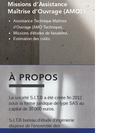
Missions d’Assistance
Maîtrise d’Ouvrage (AMO) :
Assistance Technique Maîtrise
d’Ouvrage (AMO Technique),
Missions d'études de faisabilité,
Estimation des coûts.
À PROPOS
La société S.I.T.B a été créée fin 2012
sous la forme juridique de type SAS au
capital de 30 000 euros.
S.I.T.B bureau d’étude d’ingénierie
dispose de l’ensemble des
compétences en construction neuve