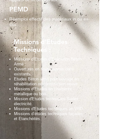
PEMD
Réemploi effectif des matériaux in ou ex-
situ.
Missions d’Etudes
Techniques :
Missions d’Etudes d’Exécution Béton
Armé :
Ouvertures en sous œuvres dans
existants,
Etudes Béton armé pour ouvrage en
réhabilitation ou construction neuve
Missions d’Etudes en charpente
métallique ou bois
Mission d'Etudes techniques fluides,
électricité.
Missions d'Etudes techniques en VRD
Missions d’études techniques façades
et Etanchéités.