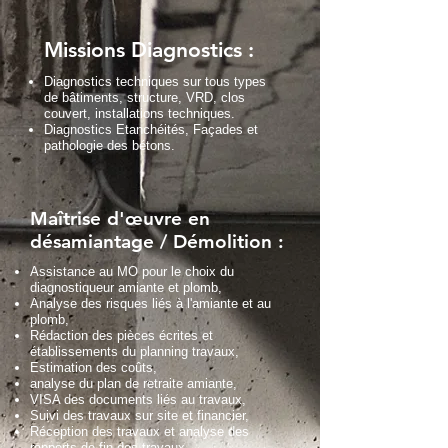
Missions Diagnostics :
Diagnostics techniques sur tous types
de bâtiments, structure, VRD, clos
couvert, installations techniques.
Diagnostics Etanchéités, Façades et
pathologie des bétons.
Maîtrise d'œuvre en
désamiantage / Démolition :
Assistance au MO pour le choix du
diagnostiqueur amiante et plomb,
Analyse des risques liés à l'amiante et au
plomb,
Rédaction des pièces écrites et
établissements du planning travaux,
Estimation des coûts,
analyse du plan de retraite amiante,
VISA des documents liés au travaux,
Suivi des travaux sur site et financier,
Réception des travaux et analyse des
rapports de fin des travaux.