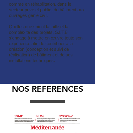
comme en réhabilitation, dans le
secteur privé et public, du bâtiment aux
ouvrages génie civil.
Quelles que soient la taille et la
complexité des projets, S.I.T.B
s’engage à mettre en œuvre toute son
expérience afin de contribuer à la
création (conception et suivi de
réalisation) de bâtiment et de ses
installations techniques.
NOS REFERENCES