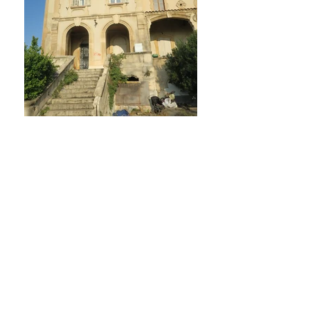
Diagnostics structurels d'immeubles dégradés,
contrôles et préconisations à Marseille (13)
Construction d'un immeuble de bureaux 30 Bd
Michelet à Marseille (13)