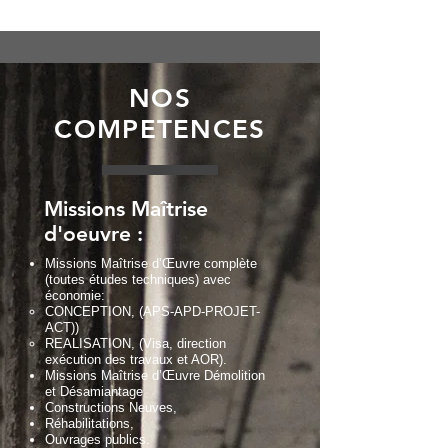
NOS
COMPETENCES
Missions Maîtrise
d'oeuvre :
Missions Maîtrise d’Œuvre complète
(toutes études techniques) avec
économie:
CONCEPTION, (APS-APD-PROJET-
ACT))
REALISATION, (Visa, direction
exécution des travaux et AOR).
Missions Maîtrise d’Œuvre Démolition
et Désamiantage
Constructions Neuves,
Réhabilitations,
Ouvrages publics.